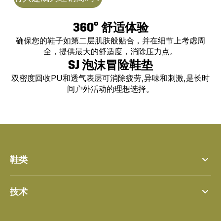
360° 舒适体验
确保您的鞋子如第二层肌肤般贴合，并在细节上考虑周
全，提供最大的舒适度，消除压力点。
SJ 泡沫冒险鞋垫
双密度回收PU和透气表层可消除疲劳,异味和刺激,是长时
间户外活动的理想选择。
鞋类
Street
技术
Street jr
Steady
SJ Tex
科罗拉多