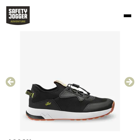
鞋类
探索
前
下
经销商登录
一
一
步
步
Works
SJ Lifestyle
Chinese