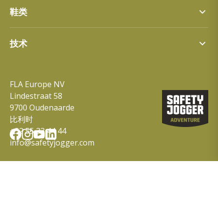
鞋类
Street
技术
Street jr
Steady
SJ Tex
科罗拉多
Tiger Grip
达拉斯
FLA Europe NV
360° 舒适体验
Logan
Lindestraat 58
Performance Foam Technology
Logan jr
SJ Adventure 泡沫鞋垫
9700 Oudenaarde
SJ Adventure 泡沫鞋垫 冬季
比利时
回收材料
+32 55 33 44 44
info@safetyjogger.com