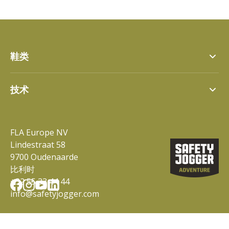
鞋类
Street
技术
Street jr
Steady
SJ Tex
科罗拉多
Tiger Grip
达拉斯
FLA Europe NV
360° 舒适体验
Logan
Lindestraat 58
Performance Foam Technology
Logan jr
SJ Adventure 泡沫鞋垫
9700 Oudenaarde
SJ Adventure 泡沫鞋垫 冬季
比利时
回收材料
+32 55 33 44 44
info@safetyjogger.com