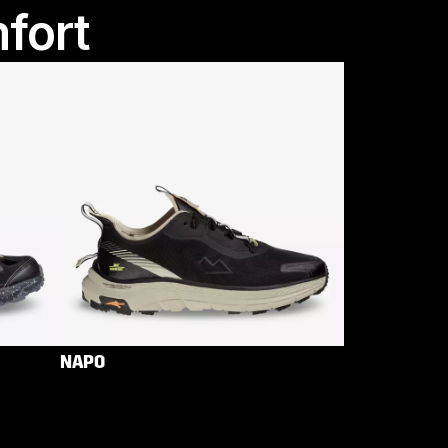
fort
NAPO