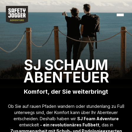
Schuhe
Erkunden Sie
SJ SCHAUM
ABENTEUER
Händler-Login
Komfort, der Sie weiterbringt
Works
Ob Sie auf rauen Pfaden wandern oder stundenlang zu Fuß
SJ Lifestyle
unterwegs sind, der Komfort kann über Ihr Abenteuer
entscheiden. Deshalb haben wir
SJ Foam Adventure
entwickelt
- ein revolutionäres Fußbett
, das in
Deutsch
Zusammenarbeit mit Schuh- und Podologieexperten